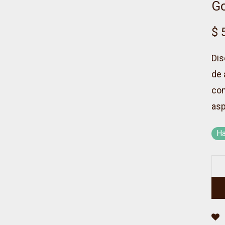
Go
$
5
Dis
de 
com
asp
Ha